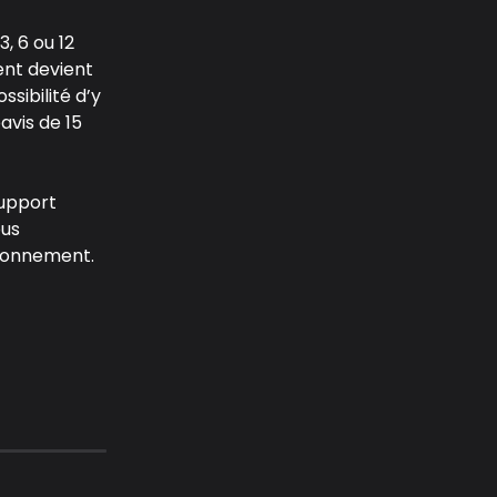
, 6 ou 12 
nt devient 
ibilité d’y 
vis de 15 
upport 
us 
abonnement.