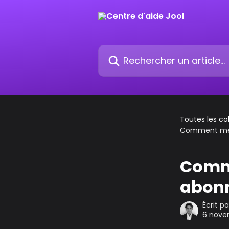
Passer au contenu principal
Rechercher un article...
Toutes les co
Comment met
Comme
abon
Écrit p
6 nove